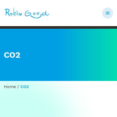
CO2
Home
/
CO2