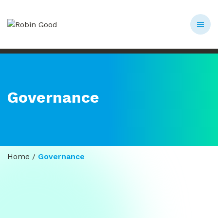
Governance
Home
/
Governance