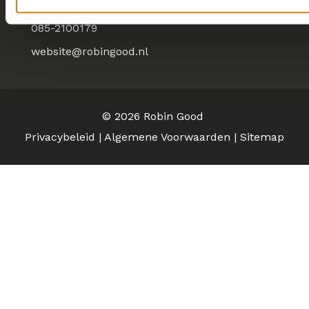
6921 RE, Duiven
085-2100179
website@robingood.nl
© 2026
Robin Good
Privacybeleid
|
Algemene Voorwaarden
|
Sitemap