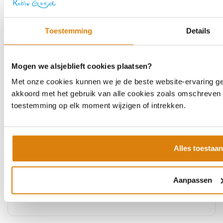
Verder lezen
Toestemming
Details
Mogen we alsjeblieft cookies plaatsen?
Wat is VSME?
Met onze cookies kunnen we je de beste website-ervaring geve
akkoord met het gebruik van alle cookies zoals omschreven i
toestemming op elk moment wijzigen of intrekken.
14 maart '25
VSME: Wat moet jij weten? In de huidige
zakelijke omgeving wordt duurzaamheid steeds
Alles toestaan
belangrijker, niet alleen voor grote
ondernemingen, maar...
Aanpassen
Verder lezen