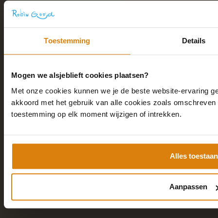
Academy
Consulting
Toestemming
Details
Over
Kennis
Contact
Mogen we alsjeblieft cookies plaatsen?
Met onze cookies kunnen we je de beste website-ervaring geve
akkoord met het gebruik van alle cookies zoals omschreven i
Contactgegevens
toestemming op elk moment wijzigen of intrekken.
Robin Good
Marketing 28
Alles toestaan
6921 RE, Duiven
085-2100179
Aanpassen
website@robingood.nl