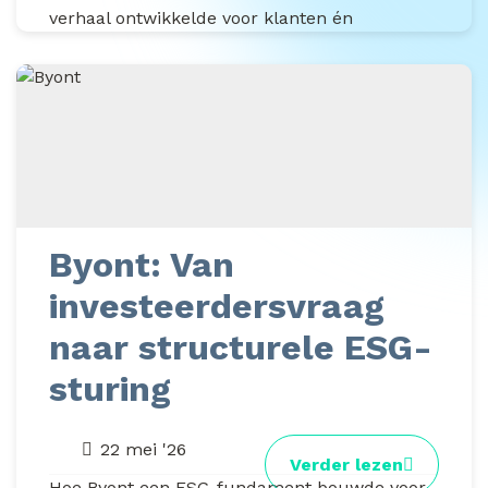
verhaal ontwikkelde voor klanten én
medewerkers Duurzaamheid speelt voor
steeds meer organisaties een...
Byont: Van
investeerdersvraag
naar structurele ESG-
sturing
22 mei '26
Verder lezen
Hoe Byont een ESG-fundament bouwde voor