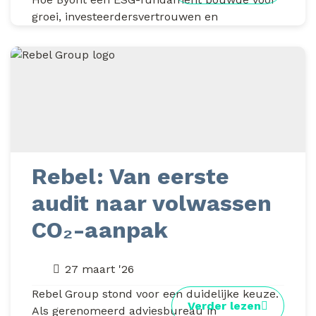
groei, investeerdersvertrouwen en
toekomstige zelfstandigheid Voor jonge
organisaties ligt de focus meestal op groei....
Rebel: Van eerste
audit naar volwassen
CO₂-aanpak
27 maart '26
Rebel Group stond voor een duidelijke keuze.
Verder lezen
Als gerenomeerd adviesbureau in