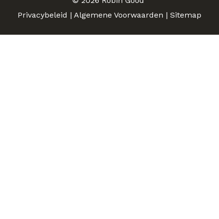
© 2026
Robin Good
Privacybeleid
|
Algemene Voorwaarden
|
Sitemap