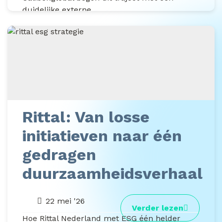
duidelijke externe...
Rittal: Van losse
initiatieven naar één
gedragen
duurzaamheidsverhaal
22 mei '26
Verder lezen
Hoe Rittal Nederland met ESG één helder