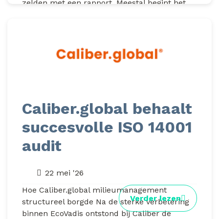
zelden met een rapport. Meestal begint het...
Caliber.global behaalt
succesvolle ISO 14001
audit
22 mei '26
Hoe Caliber.global milieumanagement
Verder lezen
structureel borgde Na de sterke verbetering
binnen EcoVadis ontstond bij Caliber de