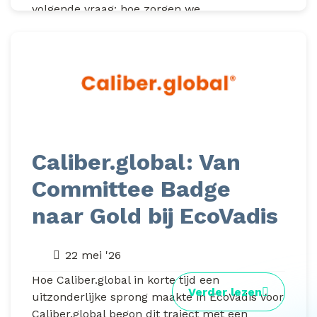
volgende vraag: hoe zorgen we...
Caliber.global: Van
Committee Badge
naar Gold bij EcoVadis
22 mei '26
Hoe Caliber.global in korte tijd een
Verder lezen
uitzonderlijke sprong maakte in EcoVadis Voor
Caliber.global begon dit traject met een