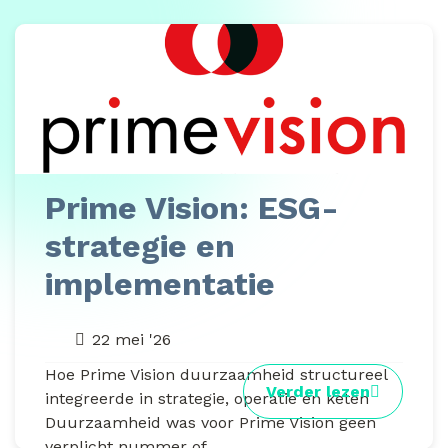
Prime Vision: ESG-
strategie en
implementatie
22 mei '26
Hoe Prime Vision duurzaamheid structureel
Verder lezen
integreerde in strategie, operatie en keten
Duurzaamheid was voor Prime Vision geen
verplicht nummer of...