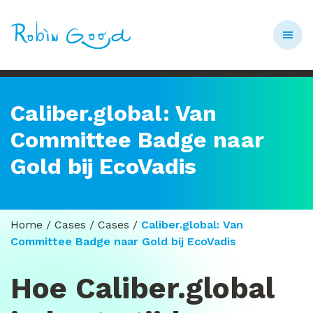
Caliber.global: Van
Committee Badge naar
Gold bij EcoVadis
Home
/
Cases
/
Cases
/
Caliber.global: Van
Committee Badge naar Gold bij EcoVadis
Hoe Caliber.global