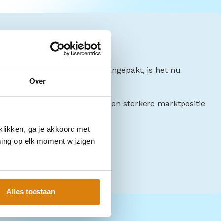
t
vooral projectmatig werd aangepakt, is het nu
 bedrijfsvoering.
Over
 op richting audits, maar ook een sterkere marktpositie
-prestaties.
klikken, ga je akkoord met
ming op elk moment wijzigen
Alles toestaan