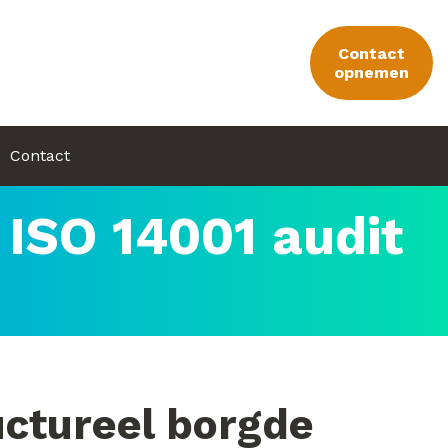
Contact
opnemen
Contact
 ISO 14001 audit
uctureel borgde