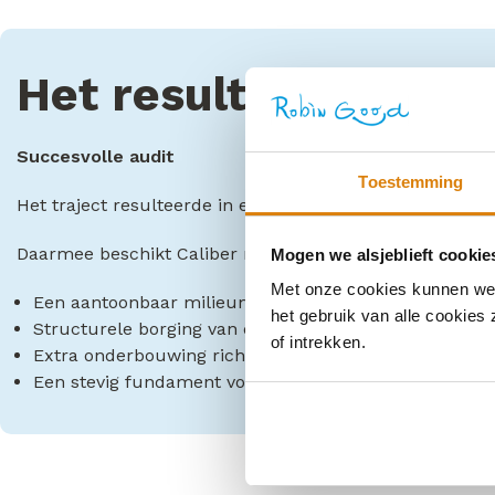
Het resultaat
Succesvolle audit
Toestemming
Het traject resulteerde in een succesvolle audit voor IS
Daarmee beschikt Caliber nu over:
Mogen we alsjeblieft cookie
Met onze cookies kunnen we j
Een aantoonbaar milieumanagementsysteem
het gebruik van alle cookies
Structurele borging van duurzaamheidsprocessen
of intrekken.
Extra onderbouwing richting klanten en stakeholders
Een stevig fundament voor toekomstige ESG-ontwikke