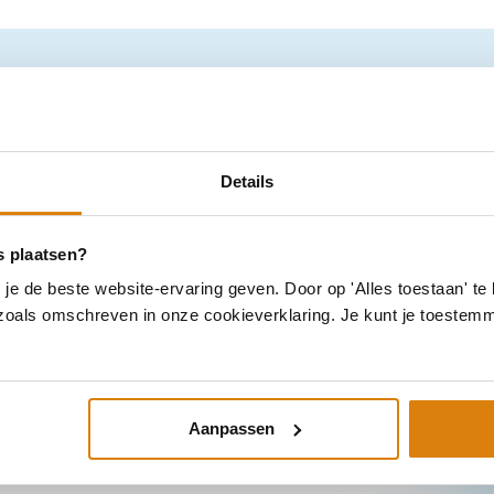
De impac
Waar duurzaamheid eerder 
onderdeel van de dagelijkse
Details
O 14001.
Dat levert niet alleen rust
s plaatsen?
en meer continuïteit in ESG
e de beste website-ervaring geven. Door op 'Alles toestaan' te 
 zoals omschreven in onze cookieverklaring. Je kunt je toestem
lingen
Aanpassen