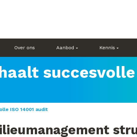
Over ons
Aanbod
Kennis
ehaalt succesvolle
olle ISO 14001 audit
milieumanagement str