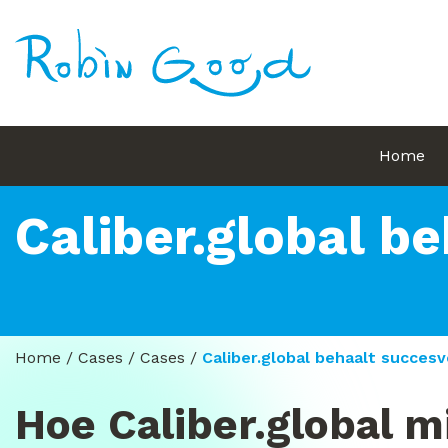
Home
Caliber.global b
Home
/
Cases
/
Cases
/
Caliber.global behaalt succesv
Hoe Caliber.global 