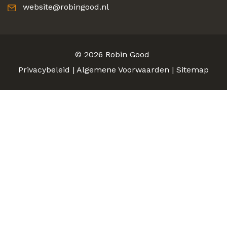
website@robingood.nl
© 2026
Robin Good
Privacybeleid
|
Algemene Voorwaarden
|
Sitemap