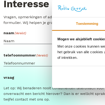
Interesse of vragen?
Vragen, opmerkingen of advies nodig? Laat het ons wet
formulier. Wij helpen je graag verder!
Toestemming
naam
organisatie
(Vereist)
Mogen we alsjeblieft cookie
Met onze cookies kunnen we j
het gebruik van alle cookies
telefoonnummer
email
(Vereist)
(Vereist)
of intrekken.
vraag
Let op: Wij benaderen nooit consumenten telefonisch voor
onverwacht een bericht hierover? Dan is er wellicht sprak
twijfel contact met ons op.