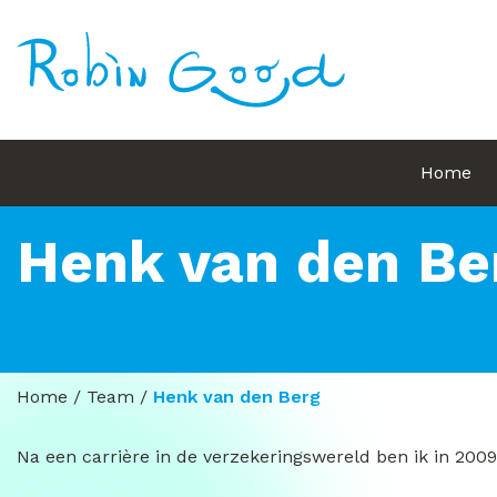
Home
Henk van den Be
Home
/
Team
/
Henk van den Berg
Na een carrière in de verzekeringswereld ben ik in 2009