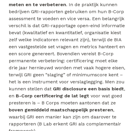
meten en te verbeteren
. In de praktijk kunnen
bedrijven GRI-rapporten gebruiken om hun B-Corp
assessment te voeden en vice versa. Een belangrijk
verschil is dat GRI-rapportage open-eind informatie
bevat (kwalitatief en kwantitatief, organisatie kiest
zelf welke indicatoren relevant zijn), terwijl de BIA
een vastgestelde set vragen en metrics hanteert en
een score genereert. Bovendien vereist B-Corp
permanente verbetering: certificering moet elke
drie jaar hernieuwd worden met vaak hogere eisen,
terwijl GRI geen “slaging” of minimumscore kent –
het is een instrument voor verslaglegging. Men zou
kunnen stellen dat
GRI disclosure een basis biedt
,
en
B-Corp certificering de lat legt
voor wat goed
presteren is – B Corps moeten aantonen dat ze
boven gemiddeld maatschappelijk presteren
,
waarbij GRI een manier kan zijn om daarover te
rapporteren (B Lab erkent GRI als complementair
framework).