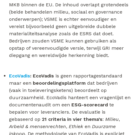
MKB binnen de EU. De inhoud overlapt grotendeels
(beide behandelen milieu, sociaal en governance
onderwerpen); VSME is echter eenvoudiger en
vereist bijvoorbeeld geen uitgebreide dubbele
materialiteitsanalyse zoals de ESRS dat doet.
Bedrijven zouden VSME kunnen gebruiken als
opstap of vereenvoudigde versie, terwijl GRI meer
diepgang en wereldwijde herkenning biedt.
EcoVadis
:
EcoVadis
is geen rapportagestandaard
maar een
beoordelingsplatform
dat bedrijven
(vaak in toeleveringsketens) beoordeelt op
duurzaamheid. EcoVadis hanteert een vragenlijst en
documentenaudit om een
ESG-scorecard
te
bepalen voor leveranciers. De evaluatie is
gebaseerd op
21 criteria in vier thema’s
:
Milieu
,
Arbeid & mensenrechten
,
Ethiek
en
Duurzame
inkoop
. De methodologie van EcoVadis is expliciet