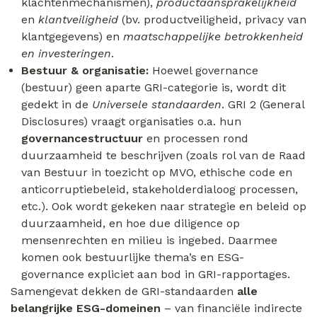
klachtenmechanismen),
productaansprakelijkheid
en
klantveiligheid
(bv. productveiligheid, privacy van
klantgegevens) en
maatschappelijke betrokkenheid
en investeringen
.
Bestuur & organisatie:
Hoewel governance
(bestuur) geen aparte GRI-categorie is, wordt dit
gedekt in de
Universele standaarden
. GRI 2 (General
Disclosures) vraagt organisaties o.a. hun
governancestructuur
en processen rond
duurzaamheid te beschrijven (zoals rol van de Raad
van Bestuur in toezicht op MVO, ethische code en
anticorruptiebeleid, stakeholderdialoog processen,
etc.). Ook wordt gekeken naar strategie en beleid op
duurzaamheid, en hoe due diligence op
mensenrechten en milieu is ingebed. Daarmee
komen ook bestuurlijke thema’s en ESG-
governance expliciet aan bod in GRI-rapportages.
Samengevat dekken de GRI-standaarden
alle
belangrijke ESG-domeinen
– van financiële indirecte