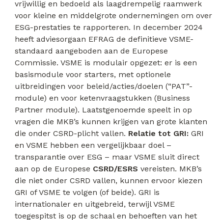
vrijwillig en bedoeld als laagdrempelig raamwerk
voor kleine en middelgrote ondernemingen om over
ESG-prestaties te rapporteren. In december 2024
heeft adviesorgaan EFRAG de definitieve VSME-
standaard aangeboden aan de Europese
Commissie. VSME is modulair opgezet: er is een
basismodule voor starters, met optionele
uitbreidingen voor beleid/acties/doelen (“PAT”-
module) en voor ketenvraagstukken (Business
Partner module). Laatstgenoemde speelt in op
vragen die MKB’s kunnen krijgen van grote klanten
die onder CSRD-plicht vallen.
Relatie tot GRI:
GRI
en VSME hebben een vergelijkbaar doel –
transparantie over ESG – maar VSME sluit direct
aan op de Europese
CSRD/ESRS
vereisten. MKB’s
die niet onder CSRD vallen, kunnen ervoor kiezen
GRI of VSME te volgen (of beide). GRI is
internationaler en uitgebreid, terwijl VSME
toegespitst is op de schaal en behoeften van het