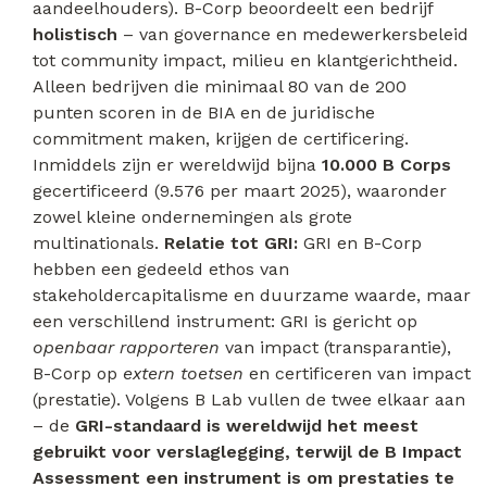
aandeelhouders). B-Corp beoordeelt een bedrijf
holistisch
– van governance en medewerkersbeleid
tot community impact, milieu en klantgerichtheid.
Alleen bedrijven die minimaal 80 van de 200
punten scoren in de BIA en de juridische
commitment maken, krijgen de certificering.
Inmiddels zijn er wereldwijd bijna
10.000 B Corps
gecertificeerd (9.576 per maart 2025), waaronder
zowel kleine ondernemingen als grote
multinationals.
Relatie tot GRI:
GRI en B-Corp
hebben een gedeeld ethos van
stakeholdercapitalisme en duurzame waarde, maar
een verschillend instrument: GRI is gericht op
openbaar rapporteren
van impact (transparantie),
B-Corp op
extern toetsen
en certificeren van impact
(prestatie). Volgens B Lab vullen de twee elkaar aan
– de
GRI-standaard is wereldwijd het meest
gebruikt voor verslaglegging, terwijl de B Impact
Assessment een instrument is om prestaties te