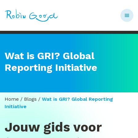
Wat is GRI? Global
Reporting Initiative
Home
/
Blogs
/
Wat is GRI? Global Reporting
Initiative
Jouw gids voor