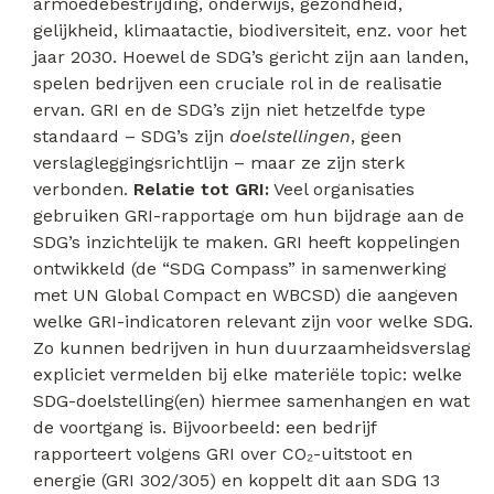
armoedebestrijding, onderwijs, gezondheid,
gelijkheid, klimaatactie, biodiversiteit, enz. voor het
jaar 2030. Hoewel de SDG’s gericht zijn aan landen,
spelen bedrijven een cruciale rol in de realisatie
ervan. GRI en de SDG’s zijn niet hetzelfde type
standaard – SDG’s zijn
doelstellingen
, geen
verslagleggingsrichtlijn – maar ze zijn sterk
verbonden.
Relatie tot GRI:
Veel organisaties
gebruiken GRI-rapportage om hun bijdrage aan de
SDG’s inzichtelijk te maken. GRI heeft koppelingen
ontwikkeld (de “SDG Compass” in samenwerking
met UN Global Compact en WBCSD) die aangeven
welke GRI-indicatoren relevant zijn voor welke SDG.
Zo kunnen bedrijven in hun duurzaamheidsverslag
expliciet vermelden bij elke materiële topic: welke
SDG-doelstelling(en) hiermee samenhangen en wat
de voortgang is. Bijvoorbeeld: een bedrijf
rapporteert volgens GRI over CO₂-uitstoot en
energie (GRI 302/305) en koppelt dit aan SDG 13