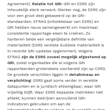
Agreement).
Relatie tot GRI:
GRI en ESRS zijn
inhoudelijk sterk verwant. Sterker nog, de ESRS zijn
voor een groot deel gebaseerd op de GRI-
standaarden. EFRAG (ontwikkelaar van ESRS) en
GRI hebben nauw samengewerkt om maximaal
consistente rapportage-eisen te creëren. Zo
hanteren beide een vergelijkbare definitie van
materialiteit (ESRS vereiste dubbele materialiteit is
in recente GRI-updates opgenomen). Volgens
EFRAG
zijn de ESRS zoveel mogelijk afgestemd op
GRI
, zodat organisaties die al volgens GRI
rapporteerden grotendeels voorbereid zijn op CSRD.
De grootste verschillen liggen in
detailniveau en
verplichting
: ESRS gaat soms verder in vereiste
datapunten en is juridisch afdwingbaar, waar GRI
vrijwillig blijft. Waar ESRS bepaalde metrieken niet
afdekt, kunnen bedrijven aanvullend GRI-
indicatoren gebruiken om aan de
informatiebehoefte te voldoen. In de praktijk zullen