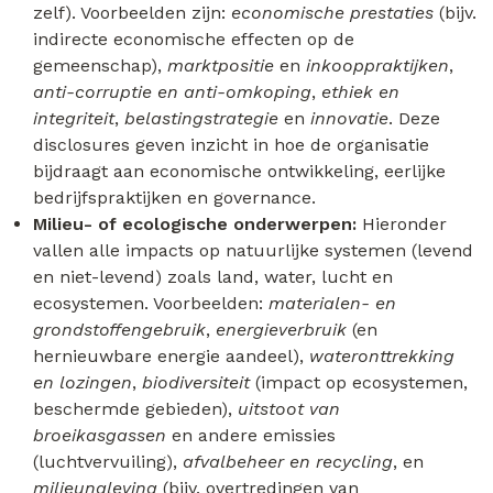
zelf). Voorbeelden zijn:
economische prestaties
(bijv.
indirecte economische effecten op de
gemeenschap),
marktpositie
en
inkooppraktijken
,
anti-corruptie en anti-omkoping
,
ethiek en
integriteit
,
belastingstrategie
en
innovatie
. Deze
disclosures geven inzicht in hoe de organisatie
bijdraagt aan economische ontwikkeling, eerlijke
bedrijfspraktijken en governance.
Milieu- of ecologische onderwerpen:
Hieronder
vallen alle impacts op natuurlijke systemen (levend
en niet-levend) zoals land, water, lucht en
ecosystemen. Voorbeelden:
materialen- en
grondstoffengebruik
,
energieverbruik
(en
hernieuwbare energie aandeel),
wateronttrekking
en lozingen
,
biodiversiteit
(impact op ecosystemen,
beschermde gebieden),
uitstoot van
broeikasgassen
en andere emissies
(luchtvervuiling),
afvalbeheer en recycling
, en
milieunaleving
(bijv. overtredingen van