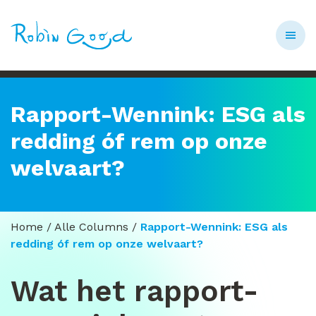
Rapport-Wennink: ESG als
redding óf rem op onze
welvaart?
Home
/
Alle Columns
/
Rapport-Wennink: ESG als
redding óf rem op onze welvaart?
Wat het rapport-