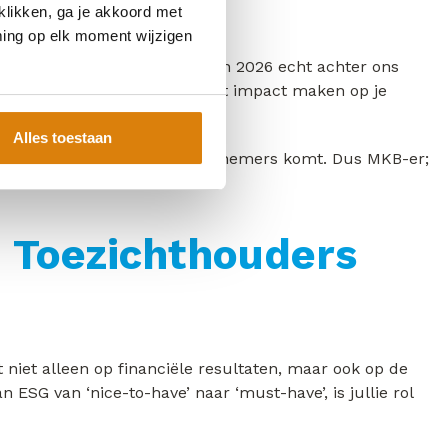
klikken, ga je akkoord met
ming op elk moment wijzigen
t is een misverstand dat we in 2026 echt achter ons
ossingen beschikbaar die direct impact maken op je
Alles toestaan
vatie juist uit deze groep ondernemers komt. Dus MKB-er;
 Toezichthouders
niet alleen op financiële resultaten, maar ook op de
ESG van ‘nice-to-have’ naar ‘must-have’, is jullie rol