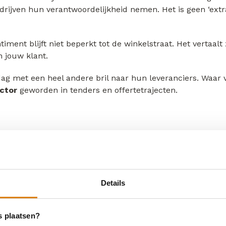
ijven hun verantwoordelijkheid nemen. Het is geen ‘extr
timent blijft niet beperkt tot de winkelstraat. Het vertaa
 jouw klant.
 met een heel andere bril naar hun leveranciers. Waar vro
ctor
geworden in tenders en offertetrajecten.
olledige keten (Scope 3) en eisen daarom transparantie 
 duurzaamheidsdoelstellingen helpt te behalen, in plaats 
teeds vaker aan je ESG-score.
egeven, en de zakelijke markt heeft dat inmiddels verta
Details
ing buitenspel, nog voordat je over de prijs hebt kunnen p
s plaatsen?