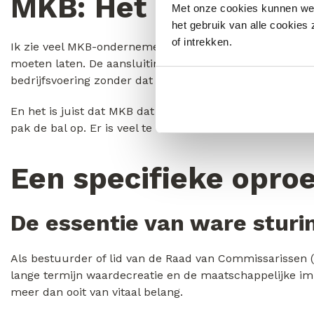
MKB: Het is makkelij
Met onze cookies kunnen we j
het gebruik van alle cookies
of intrekken.
Ik zie veel MKB-ondernemers worstelen. Ze denken dat E
moeten laten. De aansluiting vinden is makkelijker dan 
bedrijfsvoering zonder dat het je nachtrust kost.
En het is juist dat MKB dat gezamenlijk zo’n grote impa
pak de bal op. Er is veel te winnen en te verliezen…
Een specifieke opro
De essentie van ware sturi
Als bestuurder of lid van de Raad van Commissarissen (R
lange termijn waardecreatie en de maatschappelijke impac
meer dan ooit van vitaal belang.