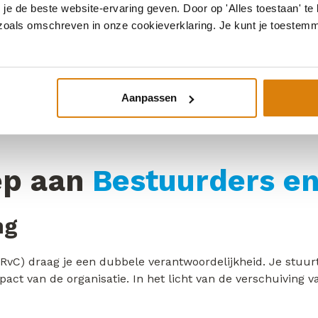
ker dan je denkt
e de beste website-ervaring geven. Door op 'Alles toestaan' te 
 zoals omschreven in onze cookieverklaring. Je kunt je toestem
SG ingewikkeld, duur of alleen voor multinationals is. Da
ooit. Er zijn inmiddels talloze eenvoudige, praktische opl
Aanpassen
ct heeft. En heeft het verleden ons niet geleerd dat inno
ep aan
Bestuurders en
ng
vC) draag je een dubbele verantwoordelijkheid. Je stuurt 
t van de organisatie. In het licht van de verschuiving van 