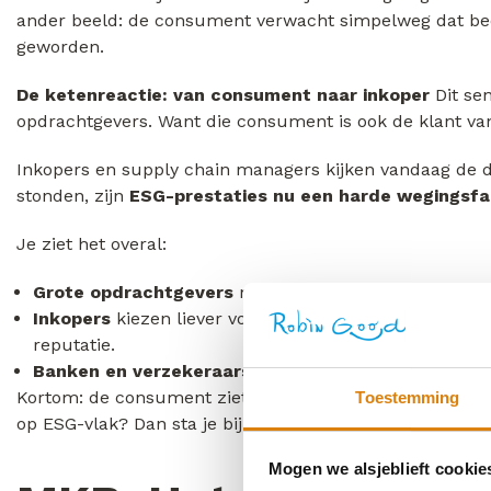
ander beeld: de consument verwacht simpelweg dat bedr
geworden.
De ketenreactie: van consument naar inkoper
Dit sen
opdrachtgevers. Want die consument is ook de klant van
Inkopers en supply chain managers kijken vandaag de dag
stonden, zijn
ESG-prestaties nu een harde wegingsfa
Je ziet het overal:
Grote opdrachtgevers
moeten rapporteren over hun v
Inkopers
kiezen liever voor een partner die hun eigen
reputatie.
Banken en verzekeraars
koppelen hun voorwaarden s
Kortom: de consument ziet duurzaamheid als een vast g
Toestemming
op ESG-vlak? Dan sta je bij de volgende grote aanbested
Mogen we alsjeblieft cookie