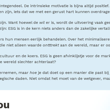
egendeel. De intrinsieke motivatie is bijna altijd positief. 
n zijn, iets dat we met een gerust hart kunnen overdrage
pijn. Want hoewel de
wil
er is, wordt de uitvoering vaak ge
ijn: ESG is in de kern niets anders dan de zakelijke verta
ciers hun mensen eerlijk behandelen. Over het minimalisere
 die niet alleen waarde
ontttrekt
aan de wereld, maar er o
ultuur en de koers. ESG is geen afvinklijstje voor de mark
 de wereld slechter achterlaat?
ernemen, maar
hoe
je dat doet op een manier die past bij 
gische daden. Niet omdat het moet van de wetgever, maar o
ou