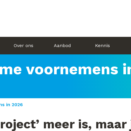
Over ons
Aanbod
Kennis
ame voornemens i
s in 2026
oject’ meer is, maar