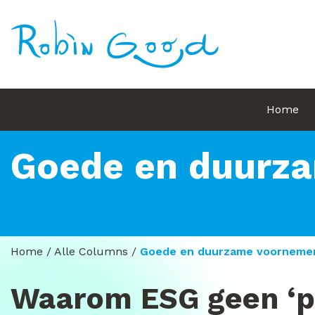
Home
Goede en duurz
Home
/
Alle Columns
/
Goede en duurzame voornemen
Waarom ESG geen ‘pr