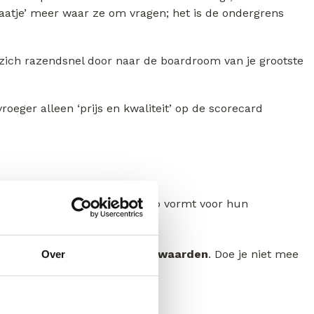
aatje’ meer waar ze om vragen; het is de ondergrens
lt zich razendsnel door naar de boardroom van je grootste
eger alleen ‘prijs en kwaliteit’ op de scorecard
van jou.
van een partner die een risico vormt voor hun
ald naar
keiharde inkoopvoorwaarden
. Doe je niet mee
Over
raten.