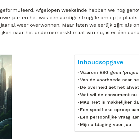
 geformuleerd. Afgelopen weekeinde hebben we nog genote
we jaar en het was een aardige struggle om op je plaats
aar al weer overwonnen. Maar laten we eerlijk zijn: als o
 kijken naar het ondernemersklimaat van nu, is er één conc
Inhoudsopgave
Waarom ESG geen ‘project
Van de voorhoede naar he
De overheid liet het afwet
Wat wil de consument nu 
MKB: Het is makkelijker da
Een specifieke oproep aa
Een persoonlijke vraag a
Mijn uitdaging voor jou