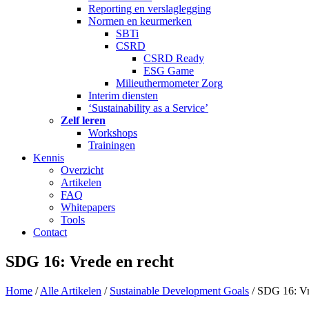
Reporting en verslaglegging
Normen en keurmerken
SBTi
CSRD
CSRD Ready
ESG Game
Milieuthermometer Zorg
Interim diensten
‘Sustainability as a Service’
Zelf leren
Workshops
Trainingen
Kennis
Overzicht
Artikelen
FAQ
Whitepapers
Tools
Contact
SDG 16: Vrede en recht
Home
/
Alle Artikelen
/
Sustainable Development Goals
/
SDG 16: Vr