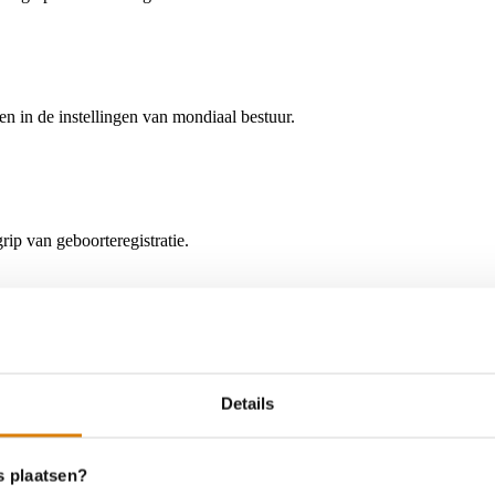
n in de instellingen van mondiaal bestuur.
rip van geboorteregistratie.
bescherm fundamentele vrijheden
heden, volgens de nationale wetgeving en internationale overeenkomst
Details
isdaad terrorisme en criminaliteit te bestrijden
s plaatsen?
ionale samenwerking, voor het opbouwen van capaciteit op alle niveaus,