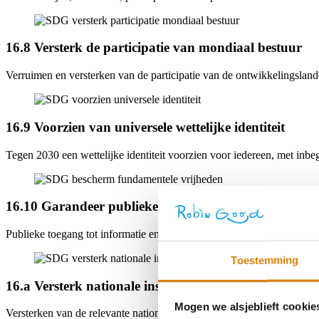
16.8 Versterk de participatie van mondiaal bestuur
Verruimen en versterken van de participatie van de ontwikkelingslande
16.9 Voorzien van universele wettelijke identiteit
Tegen 2030 een wettelijke identiteit voorzien voor iedereen, met inbeg
16.10 Garandeer publieke toegang tot informatie en 
Publieke toegang tot informatie en beschermen van fundamentele vrij
Toestemming
16.a Versterk nationale instellingen om gewelddadige m
Mogen we alsjeblieft cookie
Versterken van de relevante nationale instellingen, ook via internat