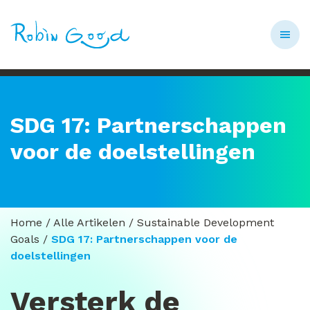
SDG 17: Partnerschappen
voor de doelstellingen
Home
/
Alle Artikelen
/
Sustainable Development
Goals
/
SDG 17: Partnerschappen voor de
doelstellingen
Versterk de