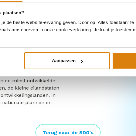
s plaatsen?
 en
e de beste website-ervaring geven. Door op 'Alles toestaan' te 
l behandeling
 zoals omschreven in onze cookieverklaring. Je kunt je toestem
elingslanden
tand en financiële stromen
Aanpassen
 van directe buitenlandse
 waar de behoefte het
r in de minst ontwikkelde
en, de kleine eilandstaten
 ontwikkelingslanden, in
nationale plannen en
Terug naar de SDG's