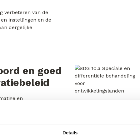
ng verbeteren van de
 en instellingen en de
an dergelijke
oord en goed
atiebeleid
lmatige en
 en mobiliteit van mensen
e implementatie van
rde migratie beleidslijnen.
Details