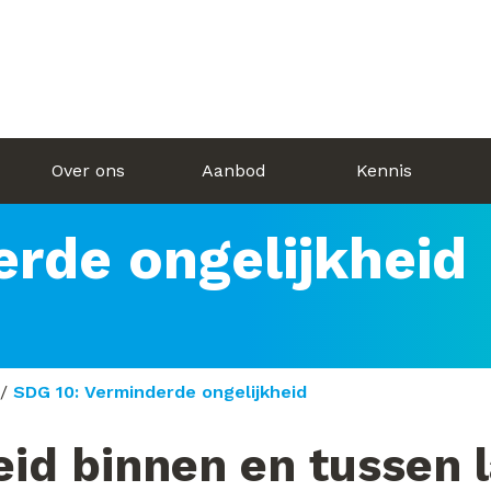
Over ons
Aanbod
Kennis
rde ongelijkheid
/
SDG 10: Verminderde ongelijkheid
eid binnen en tussen 