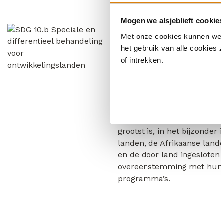
Mogen we alsjeblieft cookie
10.b Speciale
Met onze cookies kunnen we j
differentiee
het gebruik van alle cookies
of intrekken.
voor ontwikk
Officiële ontwikkelingsbijs
aanmoedigen, met inbegrip
investeringen, voor staten
grootst is, in het bijzonde
landen, de Afrikaanse land
en de door land ingesloten
overeenstemming met hun 
programma’s.