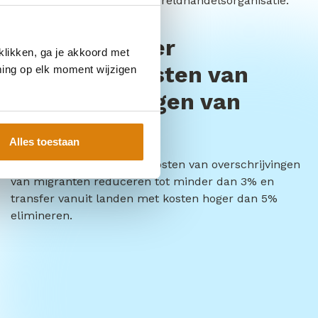
overeenkomsten van de Wereldhandelsorganisatie.
10.c Verminder
klikken, ga je akkoord met
transactiekosten van
ming op elk moment wijzigen
overschrijvingen van
migranten
Alles toestaan
Tegen 2030 de transactiekosten van overschrijvingen
van migranten reduceren tot minder dan 3% en
transfer vanuit landen met kosten hoger dan 5%
elimineren.