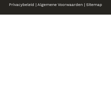
Privacybeleid
|
Algemene Voorwaarden
|
Sitemap