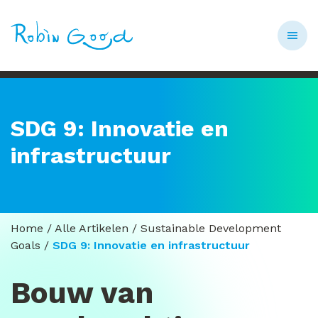
SDG 9: Innovatie en
infrastructuur
Home
/
Alle Artikelen
/
Sustainable Development
Goals
/
SDG 9: Innovatie en infrastructuur
Bouw van