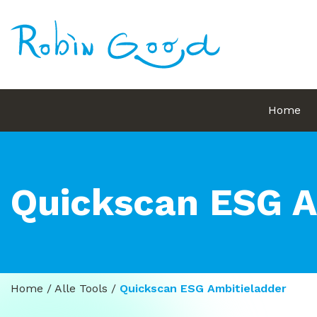
Home
Quickscan ESG A
Home
/
Alle Tools
/
Quickscan ESG Ambitieladder