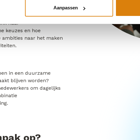
werkers klaar zijn voor de
Aanpassen
n de WHY en HOW van de
ink naar
e keuzes en hoe
e ambities naar het maken
iteiten.
ppen in een duurzame
maakt blijven worden?
edewerkers om dagelijks
binatie
ing.
npak op?