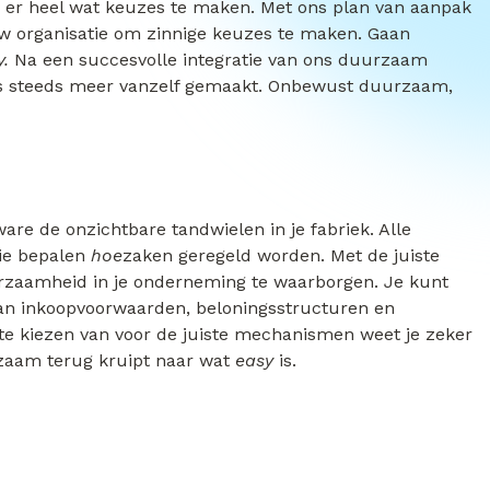
n er heel wat keuzes te maken. Met ons plan van aanpak
w organisatie om zinnige keuzes te maken. Gaan
y.
Na een succesvolle integratie van ons duurzaam
s steeds meer vanzelf gemaakt. Onbewust duurzaam,
are de onzichtbare tandwielen in je fabriek. Alle
ie bepalen
hoe
zaken geregeld worden. Met de juiste
rzaamheid in je onderneming te waarborgen. Je kunt
an inkoopvoorwaarden, beloningsstructuren en
r te kiezen van voor de juiste mechanismen weet je zeker
ngzaam terug kruipt naar wat
easy
is.