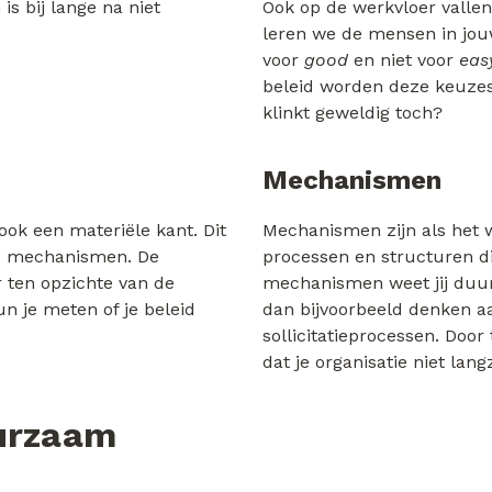
is bij lange na niet
Ook op de werkvloer valle
leren we de mensen in jou
voor
good
en niet voor
eas
beleid worden deze keuze
klinkt geweldig toch?
Mechanismen
ook een materiële kant. Dit
Mechanismen zijn als het w
de mechanismen. De
processen en structuren d
r ten opzichte van de
mechanismen weet jij duu
n je meten of je beleid
dan bijvoorbeeld denken a
sollicitatieprocessen. Doo
dat je organisatie niet la
uurzaam