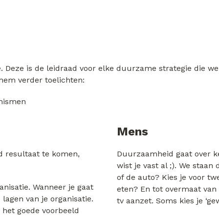
eze is de leidraad voor elke duurzame strategie die we o
 hem verder toelichten:
nismen
Mens
d resultaat te komen,
Duurzaamheid gaat over ke
wist je vast al ;). We staan 
of de auto? Kies je voor t
anisatie. Wanneer je gaat
eten? En tot overmaat van 
lagen van je organisatie.
tv aanzet. Soms kies je ‘ge
s het goede voorbeeld