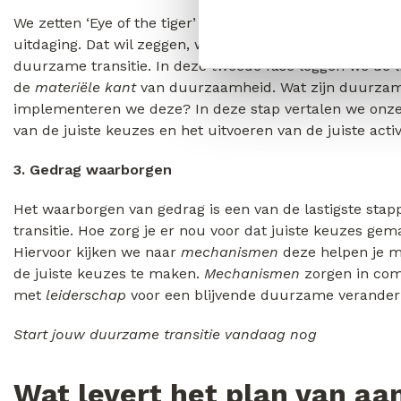
We zetten ‘Eye of the tiger’ pas aan wanneer jouw mede
uitdaging. Dat wil zeggen, wanneer ze bewust zijn va
duurzame transitie. In deze tweede fase leggen we de l
de
materiële
kant
van duurzaamheid. Wat zijn duurzam
implementeren we deze? In deze stap vertalen we onz
van de juiste keuzes en het uitvoeren van de juiste activ
3. Gedrag
waarborgen
Het waarborgen van gedrag is een van de lastigste sta
transitie. Hoe zorg je er nou voor dat juiste keuzes ge
Hiervoor kijken we naar
mechanismen
deze helpen je m
de juiste keuzes te maken.
Mechanismen
zorgen in com
met
leiderschap
voor een blijvende duurzame verander
Start jouw duurzame transitie vandaag nog
Wat levert het plan van aa