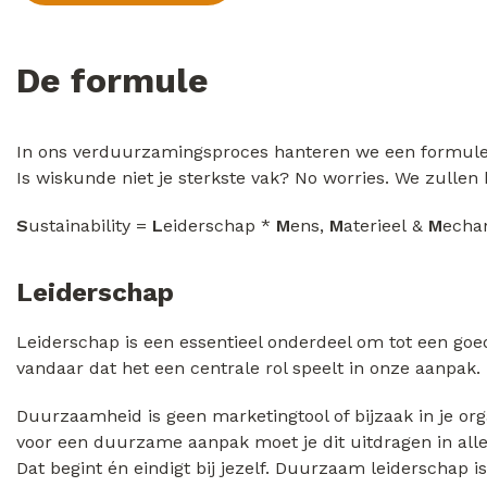
De formule
In ons verduurzamingsproces hanteren we een formule. D
Is wiskunde niet je sterkste vak? No worries. We zullen
S
ustainability =
L
eiderschap *
M
ens,
M
aterieel &
M
echa
Leiderschap
Leiderschap is een essentieel onderdeel om tot een goe
vandaar dat het een centrale rol speelt in onze aanpak.
Duurzaamheid is geen marketingtool of bijzaak in je org
voor een duurzame aanpak moet je dit uitdragen in alle 
Dat begint én eindigt bij jezelf. Duurzaam leiderschap i