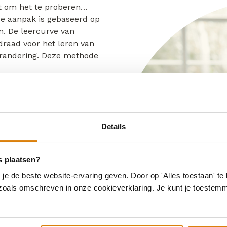
it om het te proberen…
ze aanpak is gebaseerd op
n. De leercurve van
idraad voor het leren van
randering. Deze methode
Details
ijn?
Huh? Nee geen
schien. Maar zo natuurlijk
e transitie begint altijd
s plaatsen?
 iedereen in jouw
e de beste website-ervaring geven. Door op 'Alles toestaan' te 
itie maken voor je
 zoals omschreven in onze cookieverklaring. Je kunt je toestem
 handelen?