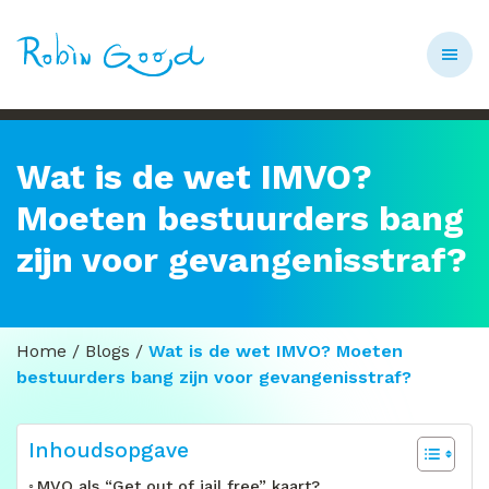
Wat is de wet IMVO?
Moeten bestuurders bang
zijn voor gevangenisstraf?
Home
/
Blogs
/
Wat is de wet IMVO? Moeten
bestuurders bang zijn voor gevangenisstraf?
Inhoudsopgave
MVO als “Get out of jail free” kaart?