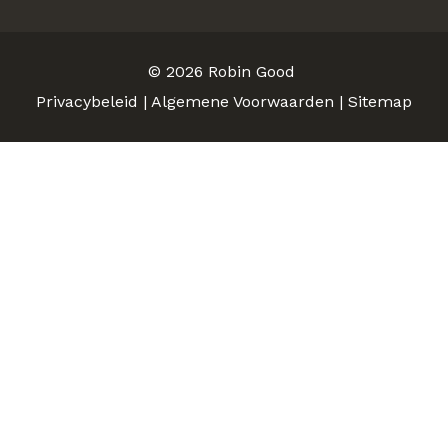
© 2026
Robin Good
Privacybeleid
|
Algemene Voorwaarden
|
Sitemap